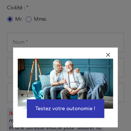
Civilité : *
Mr.
Mme.
Nom *
Prénom *
Email *
Testez votre autonomie !
IMPORTANT :
il est impératif de
mettre un vrai numéro de téléphone
et une adresse exacte pour assurer la