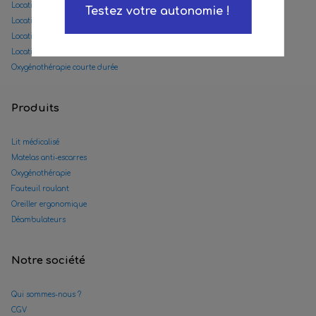
Location lit double médicalisé
Testez votre autonomie !
Location matelas anti-escarres
Location fauteuil roulant
Location fauteuil roulant sans ordonnance
Oxygénothérapie courte durée
Produits
Lit médicalisé
Matelas anti-escarres
Oxygénothérapie
Fauteuil roulant
Oreiller ergonomique
Déambulateurs
Notre société
Qui sommes-nous ?
CGV