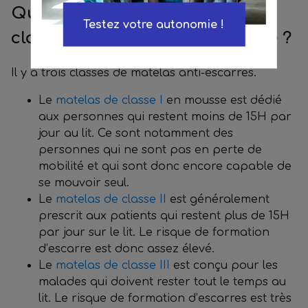
Quelles sont les différentes
Testez votre autonomie !
classes de matelas anti escarre ?
Il y a trois classes de matelas anti-escarres.
Le
matelas de classe I
en mousse est dédié
aux personnes qui restent moins de 15H par
jour au lit. Ce sont notamment des
personnes qui ne sont pas en perte de
mobilité et qui sont donc encore capable de
se mouvoir seul.
Le
matelas de classe II
est généralement
prescrit aux patients qui restent plus de 15H
par jour sur le lit. Le risque de formation
d’escarre est donc assez élevé.
Le
matelas de classe III
est conçu pour les
malades qui doivent rester tout le temps au
lit. Le risque de formation d’escarres est très