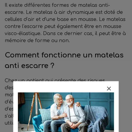
Il existe différentes formes de matelas anti-
escarre. Le matelas à air dynamique est doté de
cellules d’air et d’une base en mousse. Le matelas
contre l’escarre peut également être en mousse
visco-élastique. Dans ce dernier cas, il peut être à
mémoire de forme ou non.
Comment fonctionne un matelas
anti escarre ?
Chez un patient qui présente des risques
d'escarres, le matelas anti-escarre remplace le
matelas classique. Ce matelas médical permet
d’éviter les points de pression responsables
d’escarre. Afin que l’état cutané du patient ne
s’altère, le matelas va répartir le poids de son
utilisateur. Ainsi, il n’y a plus de point d’appui.