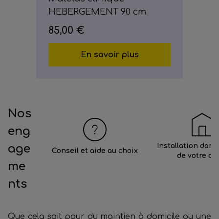
HEBERGEMENT 90 cm
85,00 €
En savoir plus
Nos
eng
age
Installation dans
Conseil et aide au choix
de votre ch
me
nts
Que cela soit pour du maintien à domicile ou une