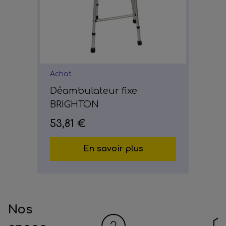
Achat
Déambulateur fixe
BRIGHTON
53,81 €
En savoir plus
Nos