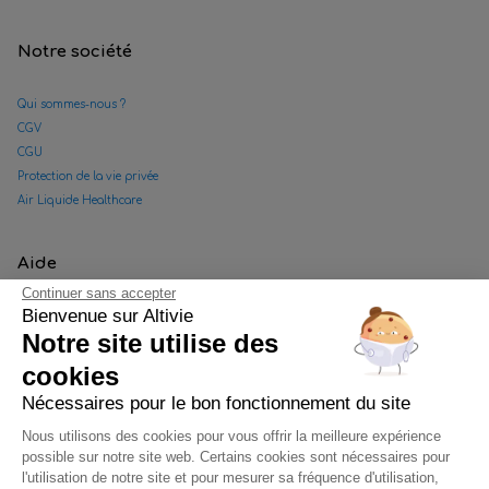
Notre société
Qui sommes-nous ?
CGV
CGU
Protection de la vie privée
Air Liquide Healthcare
Aide
Continuer sans accepter
Bienvenue sur Altivie
FAQ
Notre site utilise des
Nous contacter
Convention tiers payant
cookies
Gestion des cookies
Nécessaires pour le bon fonctionnement du site
Données personnelles Facebook
Nous utilisons des cookies pour vous offrir la meilleure expérience
Plan de site
possible sur notre site web. Certains cookies sont nécessaires pour
l'utilisation de notre site et pour mesurer sa fréquence d'utilisation,