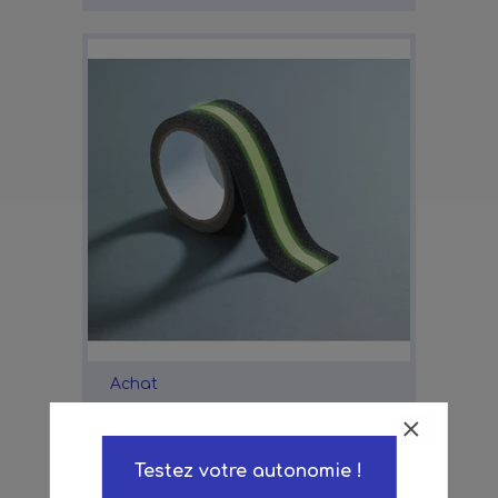
Achat
Ruban adhésif anti-
dérapant et fluorescent
14,59 €