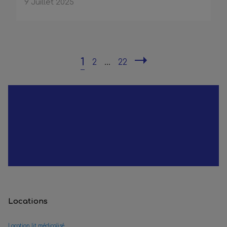
9 Juillet 2025
1
2
...
22
Locations
Location lit médicalisé