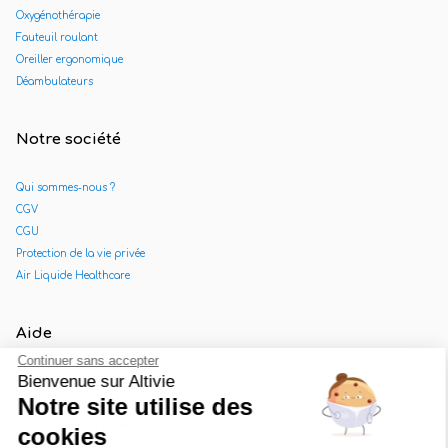
Oxygénothérapie
Fauteuil roulant
Oreiller ergonomique
Déambulateurs
Notre société
Qui sommes-nous ?
CGV
CGU
Protection de la vie privée
Air Liquide Healthcare
Aide
Continuer sans accepter
Bienvenue sur Altivie
FAQ
Notre site utilise des
Nous contacter
Convention tiers payant
cookies
Gestion des cookies