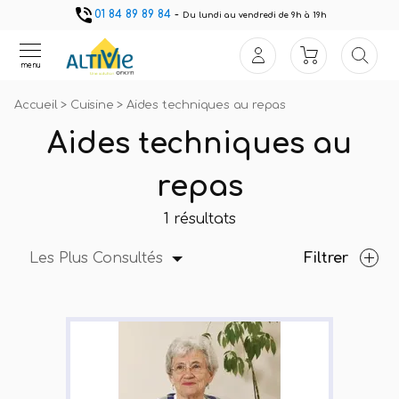
01 84 89 89 84
-
Du lundi au vendredi de 9h à 19h
menu
Accueil
>
Cuisine
>
Aides techniques au repas
Aides techniques au
repas
1 résultats
Les Plus Consultés
Filtrer