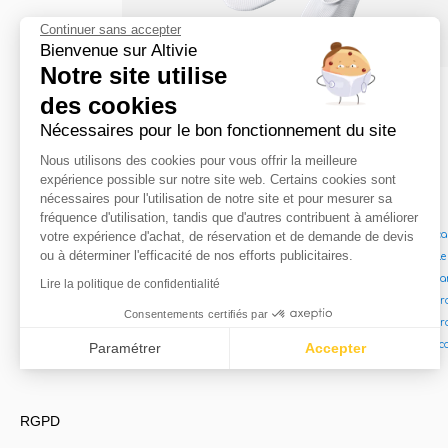
Continuer sans accepter
Bienvenue sur Altivie
Antidérapants douche / bain
Notre site utilise
des cookies
Nécessaires pour le bon fonctionnement du site
Nous utilisons des cookies pour vous offrir la meilleure
expérience possible sur notre site web. Certains cookies sont
Locations
nécessaires pour l'utilisation de notre site et pour mesurer sa
fréquence d'utilisation, tandis que d'autres contribuent à améliorer
votre expérience d'achat, de réservation et de demande de devis
Location lit médica
ou à déterminer l'efficacité de nos efforts publicitaires.
Location lit double
Location matelas a
Lire la politique de confidentialité
Location fauteuil r
Consentements certifiés par
Location fauteuil 
Oxygénothérapie c
Paramétrer
Accepter
Axeptio consent
Plateforme de Gestion du Consentement : Personnalisez vo
RGPD
Notre plateforme vous permet d'adapter et de gérer vos param