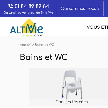
01 84 89 89 84
Qui sommes-nous ?
Du lundi au vendredi de 9h à 19h
VOUS ÊTE
Accueil
>
Bains et WC
Bains et WC
Chaises Percées