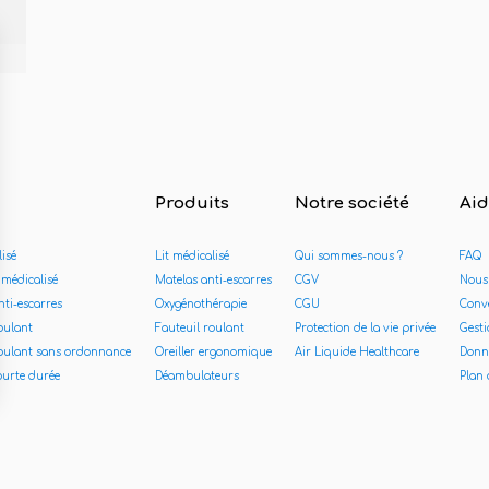
Produits
Notre société
Ai
lisé
Lit médicalisé
Qui sommes-nous ?
FAQ
 médicalisé
Matelas anti-escarres
CGV
Nous
nti-escarres
Oxygénothérapie
CGU
Conve
oulant
Fauteuil roulant
Protection de la vie privée
Gesti
roulant sans ordonnance
Oreiller ergonomique
Air Liquide Healthcare
Donn
ourte durée
Déambulateurs
Plan 
s Options
ètres de confidentialité, en garantissant la conformité avec le