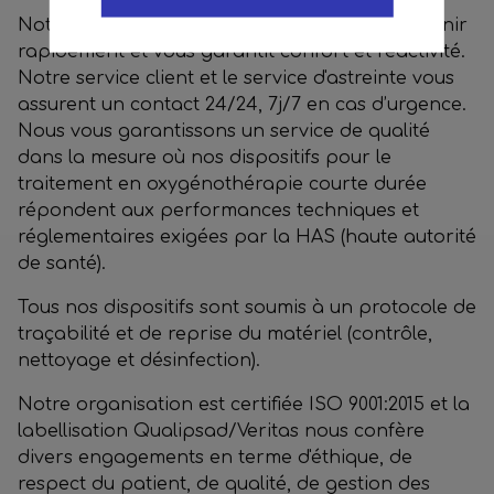
Notre implantation nationale permet d'intervenir
rapidement et vous garantit confort et réactivité.
Notre service client et le service d'astreinte vous
assurent un contact 24/24, 7j/7 en cas d’urgence.
Nous vous garantissons un service de qualité
dans la mesure où nos dispositifs pour le
traitement en oxygénothérapie courte durée
répondent aux performances techniques et
réglementaires exigées par la HAS (haute autorité
de santé).
Tous nos dispositifs sont soumis à un protocole de
traçabilité et de reprise du matériel (contrôle,
nettoyage et désinfection).
Notre organisation est certifiée ISO 9001:2015 et la
labellisation Qualipsad/Veritas nous confère
divers engagements en terme d'éthique, de
respect du patient, de qualité, de gestion des