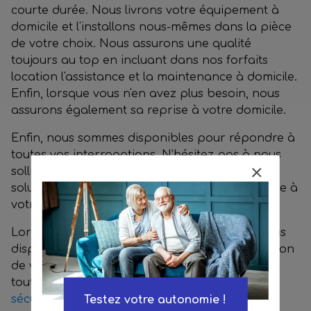
courte durée. Nous livrons votre équipement à
domicile et l'installons nous-mêmes dans la pièce
de votre choix. Nous assurons une qualité
toujours au top en incluant dans nos forfaits
location l'assistance et la maintenance à domicile.
Enfin, lorsque vous n'en avez plus besoin, nous
assurons également sa reprise à votre domicile.
Enfin, nous sommes disponibles pour répondre à
toutes vos interrogations. N’hésitez pas à nous
solliciter afin que nous vous proposions la
solution de location de matériel la plus adaptée à
votre situation.
Lors de la livraison de votre matériel, nous vous
dispensons également une formation d'utilisation
de votre dispositif médical en vous expliquant
toutes ses fonctionnalités et les
consignes de
sécurité
à respecter lors de son utilisation.
Testez votre autonomie !