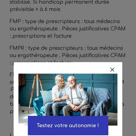
stabilisé. Si handicap permanent durée
prévisible > à 6 mois
FMP : type de prescripteurs : tous médecins
ou ergothérapeute . Pièces justificatives CPAM
: prescriptions et facture
FMPR : type de prescripteurs : tous médecins
ou ergothérapeute . Pièces justificatives CPAM
: prescriptions et facture
FRM : type de prescripteurs : tous médecins
ou ergothérapeute .Pièces justificatives CPAM
:Prescription Facture,
une fiche d'évaluation
des besoins ,une fiche de préconisation,
le
bon de commande/devis du distributeur et la
prescription définitive
Testez votre autonomie !
La Location Longue Durée (LLD) :
L
es