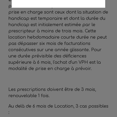
patients concernés par cette modalité de
prise en charge sont ceux dont la situation de
handicap est temporaire et dont la durée du
handicap est initialement estimée par le
prescripteur à moins de trois mois. Cette
location hebdomadaire courte durée ne peut
pas dépasser six mois de facturations
consécutives sur une année glissante. Pour
une durée prévisible des déficiences
supérieure à 6 mois, l'achat d'un VPH est la
modalité de prise en charge à prévoir.
Les prescriptions doivent être de 3 mois,
renouvelable 1 fois.
Au delà de 6 mois de Location, 3 cas possibles
: