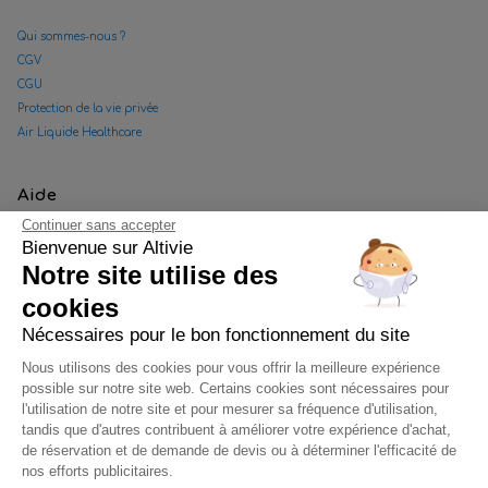
Qui sommes-nous ?
CGV
CGU
Protection de la vie privée
Air Liquide Healthcare
Aide
Continuer sans accepter
Bienvenue sur Altivie
FAQ
Notre site utilise des
Nous contacter
Convention tiers payant
cookies
Gestion des cookies
Nécessaires pour le bon fonctionnement du site
Données personnelles Facebook
Nous utilisons des cookies pour vous offrir la meilleure expérience
Plan de site
possible sur notre site web. Certains cookies sont nécessaires pour
l'utilisation de notre site et pour mesurer sa fréquence d'utilisation,
tandis que d'autres contribuent à améliorer votre expérience d'achat,
Suivez-nous sur
de réservation et de demande de devis ou à déterminer l'efficacité de
nos efforts publicitaires.