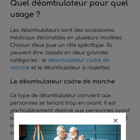
Quel déambulateur pour quel
usage ?
Les déambulateurs sont des accessoires
médicaux déclinables en plusieurs modèles.
Chacun d'eux joue un rôle spécifique. Ils
peuvent être classés en deux grandes
catégories : le
déambulateur cadre de
marche
et le déambulateur à roulettes.
Le déambulateur cadre de marche
Ce type de déambulateur convient aux
personnes se tenant trop en avant. Il est
particulièrement destiné aux personnes ayant
subi une opération des membres inférieurs. Il
offre à ces dernières un soutien optimal et
corrigé au fil du temps leur déséquilibre.