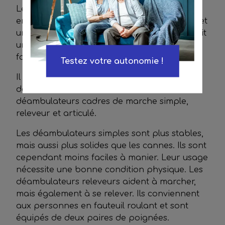
Le déambulateur cadre de marche est utilisé
en intérieur. Sa structure fixe et légère permet
une prise en main facile. De plus, elle garantit
une meilleure sécurité et rend le dispositif
facile à manier.
Testez votre autonomie !
Il existe trois différents types de
déambulateurs cadres de marche : les
déambulateurs cadres de marche simple,
releveur et articulé.
Les déambulateurs simples sont plus stables,
mais aussi plus solides que les cannes. Ils sont
cependant moins faciles à manier. Leur usage
nécessite une bonne condition physique. Les
déambulateurs releveurs aident à marcher,
mais également à se relever. Ils conviennent
aux personnes en fauteuil roulant et sont
équipés de deux paires de poignées.