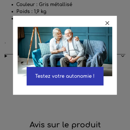
Couleur :
Gris métallisé
Poids :
1,9 kg
Poids maxi supporté :
100 kg
.
Conseils d’entretien
Testez votre autonomie !
Avis sur le produit