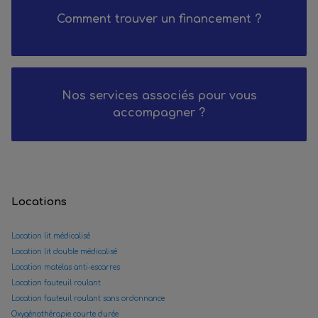
Comment trouver un financement ?
Nos services associés pour vous
accompagner ?
Locations
Location lit médicalisé
Location lit double médicalisé
Location matelas anti-escarres
Location fauteuil roulant
Location fauteuil roulant sans ordonnance
Oxygénothérapie courte durée