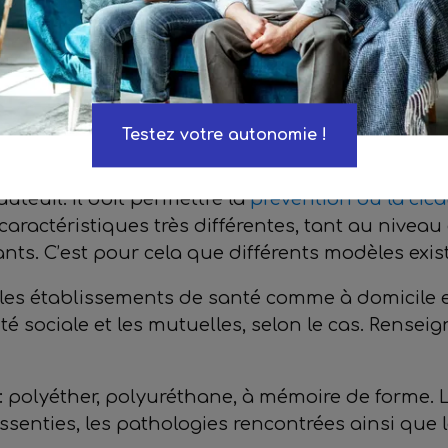
tre un matelas assez souple permettant de suivr
telas médicalisé sera, quant à lui, une aide à 
carres.
elas anti-escarres et comment l
Testez votre autonomie !
ou un
matelas anti-escarres
est un dispositif méd
auteuil. Il doit permettre la
prévention ou la cica
 caractéristiques très différentes, tant au nivea
ants. C’est pour cela que différents modèles exis
ns les établissements de santé comme à domicile 
é sociale et les mutuelles, selon le cas. Rensei
 : polyéther, polyuréthane, à mémoire de forme.
essenties, les pathologies rencontrées ainsi que