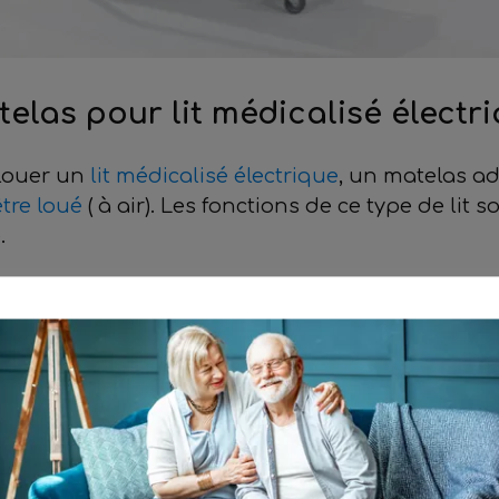
elas pour lit médicalisé électri
 louer un
lit médicalisé électrique
, un matelas ad
tre loué
( à air)
. Les fonctions de ce type de lit so
.
 pour apporter une aide, elles impliquent de n
atelas doit rester souple et apporter le confort
 différent, nous vous proposons toute une gamm
x sortes de matelas : les matelas de confort et 
à votre mobilier et votre intérieur.