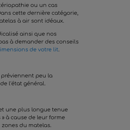
tériopathie ou un cas
 Dans cette dernière catégorie,
elas à air sont idéaux.
dicalisé ainsi que nos
z pas à demander des conseils
imensions de votre lit
.
s préviennent peu la
e l’état général.
e et une plus longue tenue
rs » à cause de leur forme
s zones du matelas.