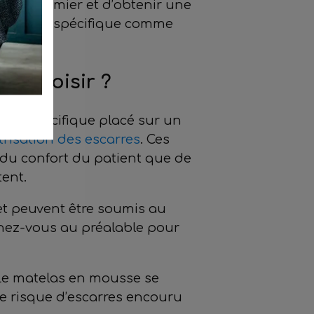
e le sommier et d’obtenir une
un besoin spécifique comme
e choisir ?
ical spécifique placé sur un
trisation des escarres
. Ces
u du confort du patient que de
tent.
et peuvent être soumis au
gnez-vous au préalable pour
 Le matelas en mousse se
 le risque d’escarres encouru