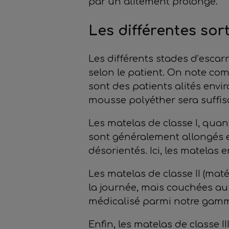
par un alitement prolongé.
Les différentes so
Les différents stades d’escar
selon le patient. On note comm
sont des patients alités env
mousse polyéther sera suffis
Les matelas de classe I, quan
sont généralement allongés en
désorientés. Ici, les matelas
Les matelas de classe II (mat
la journée, mais couchées au m
médicalisé parmi notre gam
Enfin, les matelas de classe I