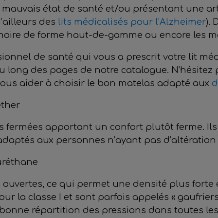
s mauvais état de santé et/ou présentant une ar
’ailleurs des
lits médicalisés pour l’Alzheimer
).
oire de forme haut-de-gamme ou encore les mat
sionnel de santé qui vous a prescrit votre lit mé
 au long des pages de notre catalogue. N’hésite
ous aider à choisir le bon matelas adapté aux
d
éther
s fermées apportant un confort plutôt ferme. Il
adaptés aux personnes n’ayant pas d’altération d
uréthane
les ouvertes, ce qui permet une densité plus fort
pour la classe I et sont parfois appelés « gaufrie
e bonne répartition des pressions dans toutes le