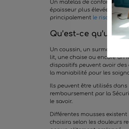
Un matelas de confort doit ê
épaisseur plus élevée. Un ma
principalement
le risque d’es
Qu’est-ce qu’un mat
Un coussin, un surmatelas 
lit, une chaise ou encore un f
dispositifs peuvent avoir des
la maniabilité pour les soign
Ils peuvent être utilisés da
remboursement par la Sécurit
le savoir.
Différentes mousses existent
choisira selon les douleurs r