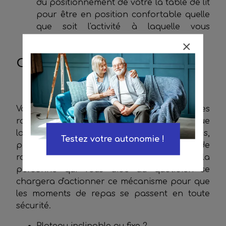
du positionnement de votre la table de lit
pour être en position confortable quelle
que soit l'activité à laquelle vous
souhaitez vous adonner.
Quel type de table choisir ?
Roulettes ou sans roulettes ?
Vous pouvez choisir une table de lit avec des
roulettes, elle sera plus facile à déplacer que
la fixe mais peut être moins stable. Certaines,
Testez votre autonomie !
pour plus de stabilité, sont équipées de
roulettes à frein. Votre auxiliaire de vie ou la
personne qui vous aide au quotidien se
chargera d'actionner ce mécanisme pour que
les moments de repas se passent en toute
sécurité.