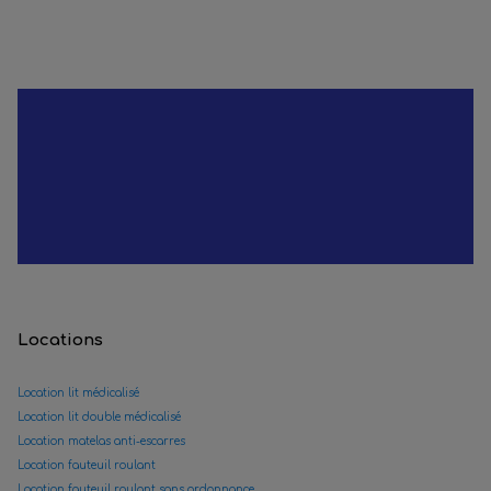
Locations
Location lit médicalisé
Location lit double médicalisé
Location matelas anti-escarres
Location fauteuil roulant
Location fauteuil roulant sans ordonnance