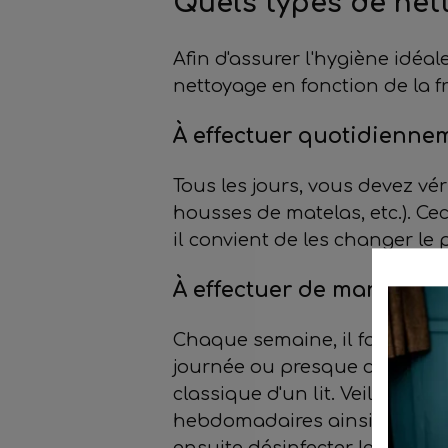
Quels types de nett
Afin d'assurer l'hygiène idéal
nettoyage en fonction de la f
À effectuer quotidienne
Tous les jours, vous devez véri
housses de matelas, etc.). Ce
il convient de les changer le
À effectuer de manière
Chaque semaine, il faut chang
journée ou presque dans son 
classique d'un lit. Veillez à
hebdomadaires ainsi que des 
ensuite désinfecter le lit à l