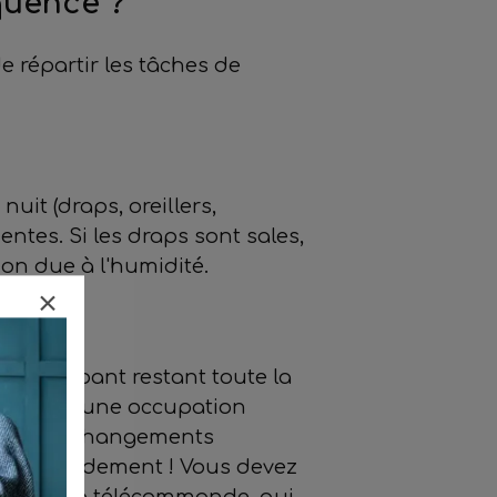
quence ?
de répartir les tâches de
nuit (draps, oreillers,
ntes. Si les draps sont sales,
ion due à l'humidité.
. L'occupant restant toute la
 que pour une occupation
 pour ces changements
-les rapidement ! Vous devez
rières et la télécommande, qui