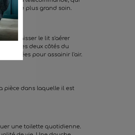
s avec le plus grand soin.
de laisser le lit s'aérer
ur que les deux côtés du
 adaptées pour assainir l'air.
la pièce dans laquelle il est
ctuer une toilette quotidienne.
ualité de vie. Une douche