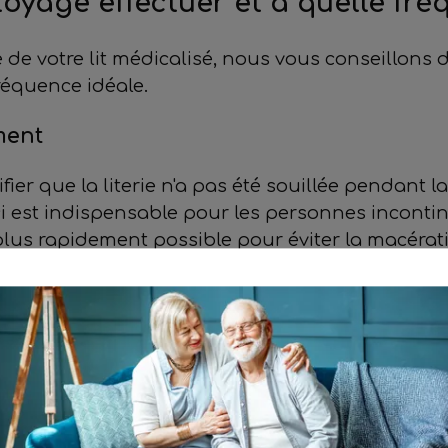
oyage effectuer et à quelle fré
e de votre lit médicalisé, nous vous conseillons 
réquence idéale.
ment
fier que la literie n'a pas été souillée pendant la 
ci est indispensable pour les personnes incontine
 plus rapidement possible pour éviter la macérat
 hebdomadaire
er les draps de lits afin d'en mettre des propres
lit, les draps se salissent beaucoup plus vite
 posséder un nombre de parures de lit suffisant
alèses pour protéger le matelas ; ou bien lavez
'aide d'un produit adapté. Le cadre du lit, les bar