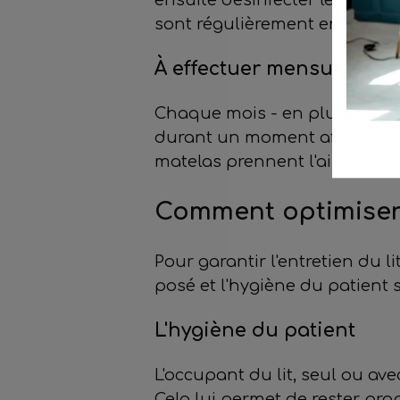
sont régulièrement en contact
À effectuer mensuelleme
Chaque mois - en plus des tâc
durant un moment afin de per
matelas prennent l'air. Vous 
Comment optimiser 
Pour garantir l'entretien du li
posé et l'hygiène du patient
L'hygiène du patient
L'occupant du lit, seul ou avec
Cela lui permet de rester pr