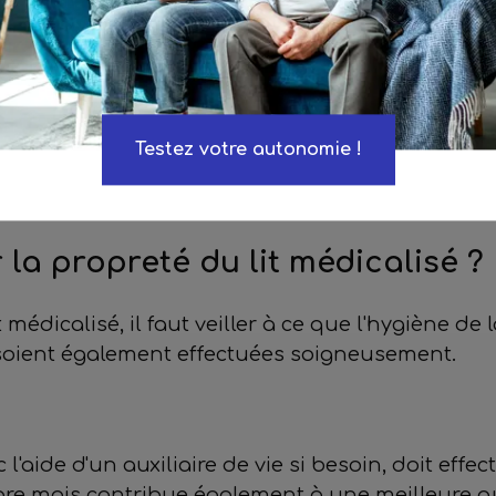
 avec les mains du patient, doivent être nettoyé
nt
hes hebdomadaires conservées - il est bénéfique 
Testez votre autonomie !
mettre au matelas de respirer. Retournez-le po
pouvez également diffuser des huiles essentielles
la propreté du lit médicalisé ?
t médicalisé, il faut veiller à ce que l'hygiène de 
 soient également effectuées soigneusement.
 l'aide d'un auxiliaire de vie si besoin, doit effe
opre mais contribue également à une meilleure q