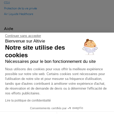
CGU
Protection de la vie privée
Air Liquide Healthcare
Aide
Continuer sans accepter
Bienvenue sur Altivie
FAQ
Notre site utilise des
Nous contacter
Convention tiers payant
cookies
Gestion des cookies
Nécessaires pour le bon fonctionnement du site
Données personnelles Facebook
Nous utilisons des cookies pour vous offrir la meilleure expérience
Plan de site
possible sur notre site web. Certains cookies sont nécessaires pour
l'utilisation de notre site et pour mesurer sa fréquence d'utilisation,
tandis que d'autres contribuent à améliorer votre expérience d'achat,
Suivez-nous sur
de réservation et de demande de devis ou à déterminer l'efficacité de
nos efforts publicitaires.
Lire la politique de confidentialité
Consentements certifiés par