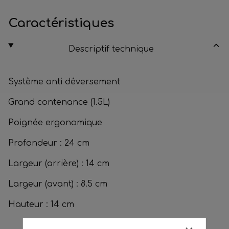
Caractéristiques
Descriptif technique
Système anti déversement
Grand contenance (1.5L)
Poignée ergonomique
Profondeur : 24 cm
Largeur (arrière) : 14 cm
Largeur (avant) : 8.5 cm
Hauteur : 14 cm