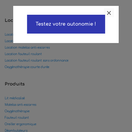
Locations
Testez votre autonomie !
Location lit médicalisé
Location lit double médicalisé
Location matelas anti-escarres
Location fauteuil roulant
Location fauteuil roulant sans ordonnance
Oxygénothérapie courte durée
Produits
Lit médicalisé
Matelas anti-escarres
Oxygénothérapie
Fauteuil roulant
Oreiller ergonomique
Déambulateurs