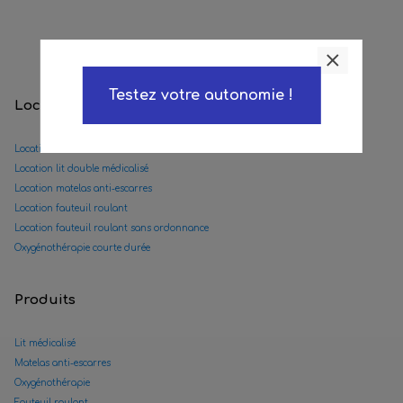
Testez votre autonomie !
Locations
Location lit médicalisé
Location lit double médicalisé
Location matelas anti-escarres
Location fauteuil roulant
Location fauteuil roulant sans ordonnance
Oxygénothérapie courte durée
Produits
Lit médicalisé
Matelas anti-escarres
Oxygénothérapie
Fauteuil roulant