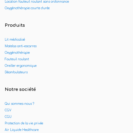
Location fauteuil roulant sans ordonnance
Oxygénothérapie courte durée
Produits
Lit médicalisé
Matelas anti-escarres
Oxygénothérapie
Fauteuil roulant
Oreiller ergonomique
Déambulateurs
Notre société
Qui sommes-nous ?
CGV
CGU
Protection de la vie privée
Air Liquide Healthcare