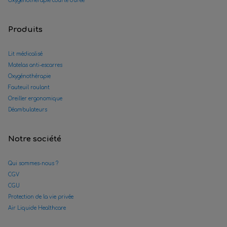
Oxygénothérapie courte durée
Produits
Lit médicalisé
Matelas anti-escarres
Oxygénothérapie
Fauteuil roulant
Oreiller ergonomique
Déambulateurs
Notre société
Qui sommes-nous ?
CGV
CGU
Protection de la vie privée
Air Liquide Healthcare