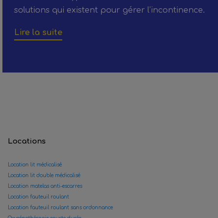
solutions qui existent pour gérer l’incontinence.
Lire la suite
Locations
Location lit médicalisé
Location lit double médicalisé
Location matelas anti-escarres
Location fauteuil roulant
Location fauteuil roulant sans ordonnance