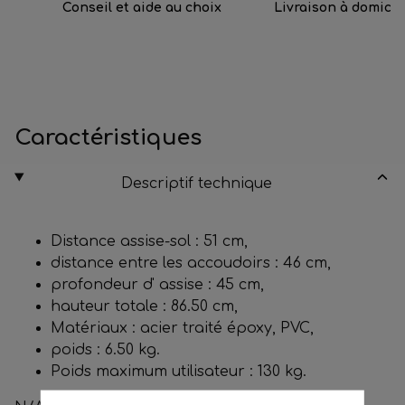
Conseil et aide au choix
Livraison à domicil
Caractéristiques
Descriptif technique
Distance assise-sol : 51 cm,
distance entre les accoudoirs : 46 cm,
profondeur d' assise : 45 cm,
hauteur totale : 86.50 cm,
Matériaux : acier traité époxy, PVC,
poids : 6.50 kg.
Poids maximum utilisateur : 130 kg.