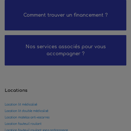
Comment trouver un financement ?
Nos services associés pour vous
accompagner ?
Locations
Location lit médicalisé
Location lit double médicalisé
Location matelas anti-escarres
Location fauteuil roulant
Location fauteuil roulant sans ordonnance