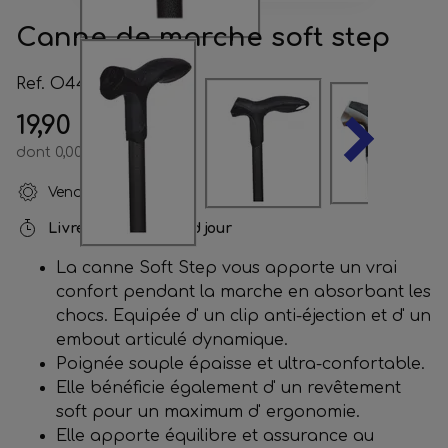
Canne de marche soft step
Ref. O4404
19,90 €
dont 0,00 € d'écotaxe
Vendu par
Orkyn
Livré sous
undefined jour
La canne Soft Step vous apporte un vrai
confort pendant la marche en absorbant les
chocs. Equipée d' un clip anti-éjection et d' un
embout articulé dynamique.
Poignée souple épaisse et ultra-confortable.
Elle bénéficie également d' un revêtement
soft pour un maximum d' ergonomie.
Elle apporte équilibre et assurance au