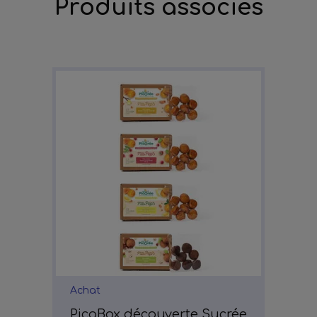
Produits associés
Achat
PicoBox découverte Sucrée