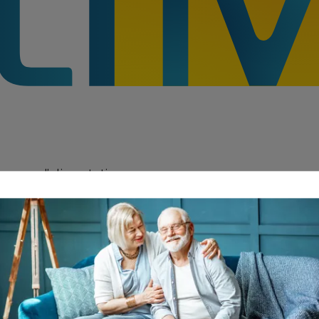
 source d’alimentation
uble de la déglutition sévère
r voie parentérale
N AMANDE