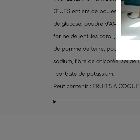
ŒUFS entiers de poules élevées en 
de glucose, poudre d’AMANDES 5%,
farine de lentilles corail, protéine
de pomme de terre, poudres à lev
sodium, fibre de chicorée, sel de
: sorbate de potassium.
Peut contenir : FRUITS À COQU