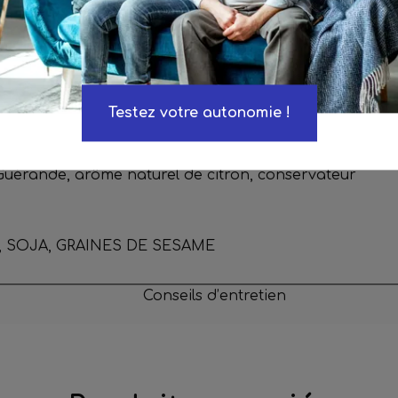
plein air, huile de colza, miel, sucre, sirop
 gluten de BLÉ, protéines de BLÉ solubilisées,
s de LAIT, stabilisant : glycérol, farine de BLÉ, fécule
Testez votre autonomie !
er : tartrates de potassium - carbonates de
 Guérande, arôme naturel de citron, conservateur
E, SOJA, GRAINES DE SESAME
Conseils d’entretien