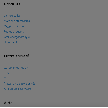
Produits
Lit médicalisé
Matelas anti-escarres
Oxygénothérapie
Fauteuil roulant
Oreiller ergonomique
Déambulateurs
Notre société
Qui sommes-nous ?
CGV
CGU
Protection de la vie privée
Air Liquide Healthcare
Aide