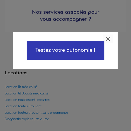
Nos services associés pour
vous accompagner ?
Testez votre autonomie !
Locations
Location lit médicalisé
Location lit double médicalisé
Location matelas anti-escarres
Location fauteuil roulant
Location fauteuil roulant sans ordonnance
Oxygénothérapie courte durée