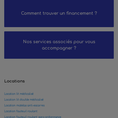
Comment trouver un financement ?
Nos services associés pour vous
accompagner ?
Locations
Location lit médicalisé
Location lit double médicalisé
Location matelas anti-escarres
Location fauteuil roulant
Location fauteuil roulant sans ordonnance