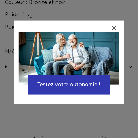
Couleur :
Bronze et noir
Poids :
1 kg
Poids maxi supporté :
113 kg
N/A
Conseils d’entretien
Testez votre autonomie !