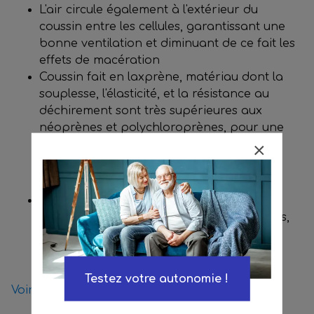
L'air circule également à l'extérieur du
coussin entre les cellules, garantissant une
bonne ventilation et diminuant de ce fait les
effets de macération
Coussin fait en laxprène, matériau dont la
souplesse, l'élasticité, et la résistance au
déchirement sont très supérieures aux
néoprènes et polychloroprènes, pour une
durabilité optimale du coussin
Livré avec son nouveau manomètre
électronique, pour un gonflage plus précis,
donc plus efficace
Testez votre autonomie !
Voir les produits disponibles en location