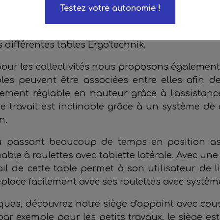
Testez votre autonomie !
t également disponible en 6 places ou de forme
bouret de service Ergo'technik. Ce tabouret su
s différentes tables Ergo'technik.
ur les collectivités nous proposons également 
ables peuvent être associées entre elles afin d
acilement réglable en hauteur grâce à l'assistan
e travail est inclinable grâce à un système de c
in.
ou passant beaucoup de temps en position as
able à roulettes avec tablette latérale. Avec un
il de cette table permet à son utilisateur de li
déplace facilement avec ses roulettes avec systèm
ues, découvrez notre siège d'appoint avec cou
ar exemple pour les petits travaux, le siège est