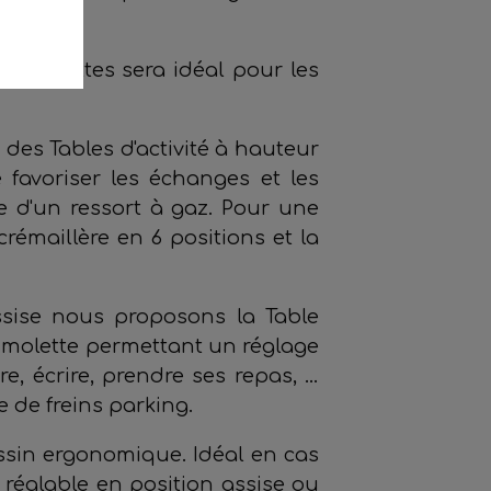
 ronde.
r roulettes sera idéal pour les
des Tables d'activité à hauteur
e favoriser les échanges et les
ce d'un ressort à gaz. Pour une
rémaillère en 6 positions et la
sise nous proposons la Table
e molette permettant un réglage
re, écrire, prendre ses repas, …
e de freins parking.
ssin ergonomique. Idéal en cas
 réglable en position assise ou