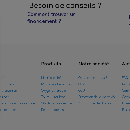
Besoin de conseils ?
Comment trouver un
financement ?
Produits
Notre société
Ai
lisé
Lit médicalisé
Qui sommes-nous ?
FAQ
 médicalisé
Matelas anti-escarres
CGV
Nous
nti-escarres
Oxygénothérapie
CGU
Conve
oulant
Fauteuil roulant
Protection de la vie privée
Gesti
roulant sans ordonnance
Oreiller ergonomique
Air Liquide Healthcare
Donn
ourte durée
Déambulateurs
Plan 
s Options