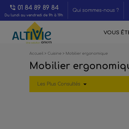
01 84 89 89 84
Qui sommes-nous ?
Du lundi au vendredi de 9h à 19h
VOUS ÊTE
Accueil
>
Cuisine
>
Mobilier ergonomique
Mobilier ergonomiq
Les Plus Consultés