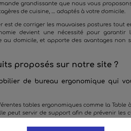
demande grandissante que nous vous proposon
tagères de cuisine, … adaptés à votre domicile.
er est de corriger les mauvaises postures tout 
gonomie devient une nécessité pour garantir 
e au domicile, et apporte des avantages non 
its proposés sur notre site ?
mobilier de bureau ergonomique qui v
fférentes tables ergonomiques comme la Table à
elle peut servir de support afin de prévenir les c
un réglage en hauteur. Sa découpe ergonomiq
tes canne sont intégrés au plateau. Cette tab