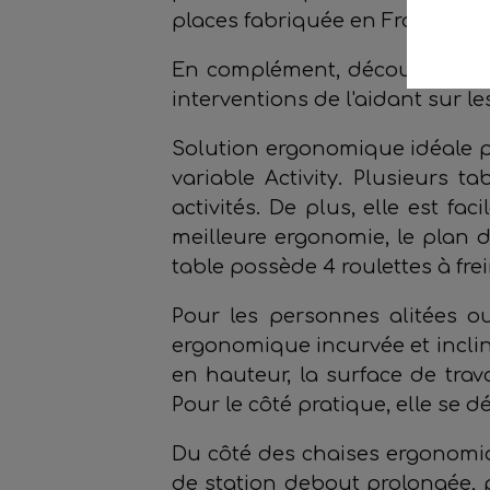
places fabriquée en France es
En complément, découvrez le Ta
interventions de l'aidant sur le
Solution ergonomique idéale po
variable Activity. Plusieurs t
activités. De plus, elle est f
meilleure ergonomie, le plan d
table possède 4 roulettes à fre
Pour les personnes alitées 
ergonomique incurvée et inclin
en hauteur, la surface de trava
Pour le côté pratique, elle se 
Du côté des chaises ergonomiq
de station debout prolongée, p