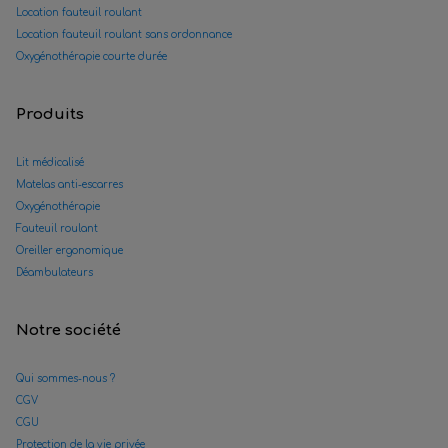
Location fauteuil roulant
Location fauteuil roulant sans ordonnance
Oxygénothérapie courte durée
Produits
Lit médicalisé
Matelas anti-escarres
Oxygénothérapie
Fauteuil roulant
Oreiller ergonomique
Déambulateurs
Notre société
Qui sommes-nous ?
CGV
CGU
Protection de la vie privée