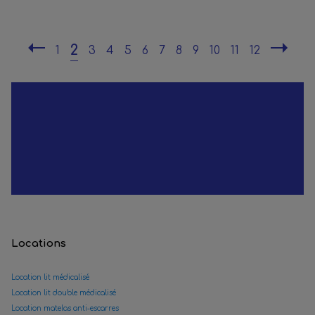
2
1
3
4
5
6
7
8
9
10
11
12
Locations
Location lit médicalisé
Location lit double médicalisé
Location matelas anti-escarres