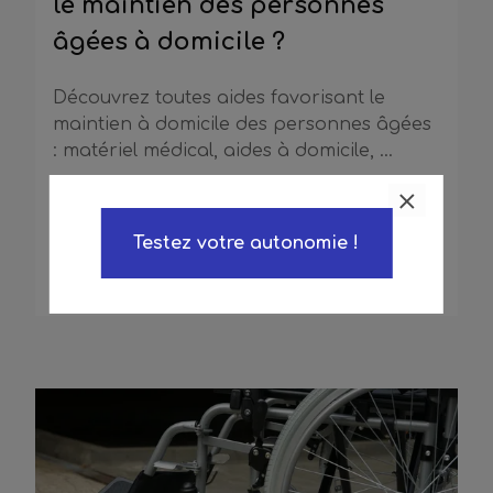
le maintien des personnes
âgées à domicile ?
Découvrez toutes aides favorisant le
maintien à domicile des personnes âgées
: matériel médical, aides à domicile, …
Lire la suite
12 Mai 2020
Testez votre autonomie !