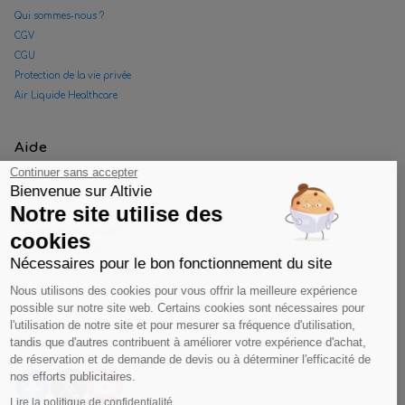
Qui sommes-nous ?
CGV
CGU
Protection de la vie privée
Air Liquide Healthcare
Aide
Continuer sans accepter
Bienvenue sur Altivie
FAQ
Notre site utilise des
Nous contacter
Convention tiers payant
cookies
Gestion des cookies
Nécessaires pour le bon fonctionnement du site
Données personnelles Facebook
Nous utilisons des cookies pour vous offrir la meilleure expérience
Plan de site
possible sur notre site web. Certains cookies sont nécessaires pour
l'utilisation de notre site et pour mesurer sa fréquence d'utilisation,
tandis que d'autres contribuent à améliorer votre expérience d'achat,
Suivez-nous sur
de réservation et de demande de devis ou à déterminer l'efficacité de
nos efforts publicitaires.
Lire la politique de confidentialité