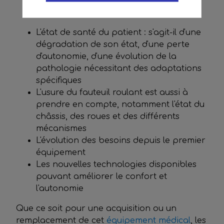
L'état de santé du patient : s'agit-il d'une
dégradation de son état, d'une perte
d'autonomie, d'une évolution de la
pathologie nécessitant des adaptations
spécifiques
L'usure du fauteuil roulant est aussi à
prendre en compte, notamment l'état du
châssis, des roues et des différents
mécanismes
L'évolution des besoins depuis le premier
équipement
Les nouvelles technologies disponibles
pouvant améliorer le confort et
l'autonomie
Que ce soit pour une acquisition ou un
remplacement de cet
équipement médical
, les