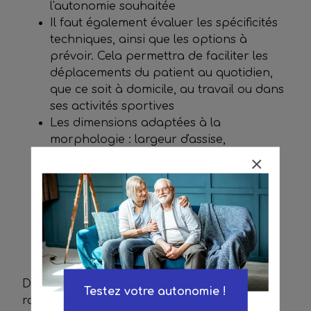
l'autonomie souhaitée
Il faut également évaluer les spécificités
techniques, ainsi que les options à
prévoir. Cela permettra de faciliter les
déplacements du patient au quotidien,
que ce soit à domicile, au travail ou dans
ses activités sportives
Les dimensions adaptées à la
morphologie : largeur d'assise,
profondeur, hauteur du dossier
Le type d'environnement principal
d'utilisation : intérieur, extérieur, mixte
Les contraintes de transport et de
stockage
Le budget disponible et les possibilités
de prise en charge
Dans le cas d'un renouvellement de fauteuil
Testez votre autonomie !
roulant, il faut préciser les critères suivants :