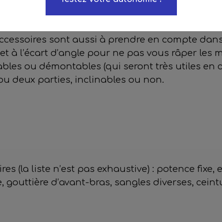
iques
ccessoires sont aussi à prendre en compte dans
et à l’écart d’angle pour ne pas vous râper les 
es ou démontables (qui seront très utiles en cas 
Testez votre autonomie !
ou deux parties, inclinables ou non.
s (la liste n’est pas exhaustive) : potence fix
 gouttière d’avant-bras, sangles diverses, ceintu