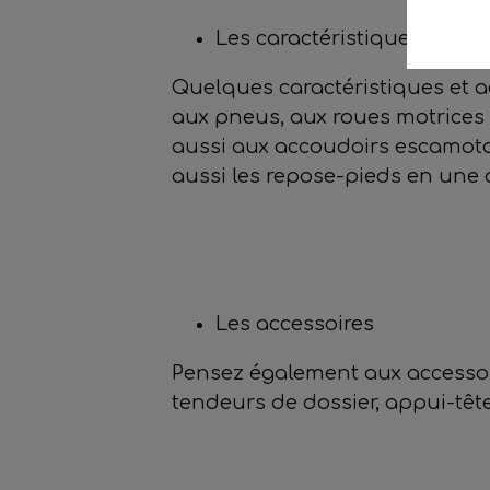
Les caractéristiques techn
Quelques caractéristiques et a
aux pneus, aux roues motrices 
aussi aux accoudoirs escamotabl
aussi les repose-pieds en une 
Les accessoires
Pensez également aux accessoire
tendeurs de dossier, appui-tête,