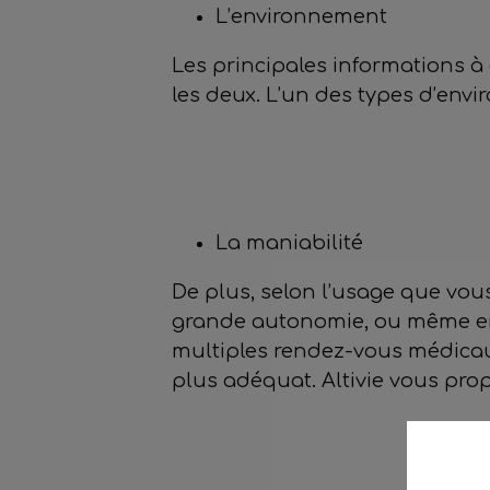
L’environnement
Les principales informations à c
les deux. L’un des types d’envi
La maniabilité
De plus, selon l’usage que vou
grande autonomie, ou même encor
multiples rendez-vous médicau
plus adéquat. Altivie vous pro