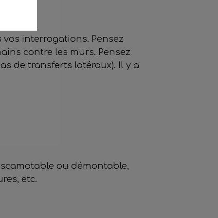
 vos interrogations. Pensez
mains contre les murs. Pensez
de transferts latéraux). Il y a
e, escamotable ou démontable,
res, etc.