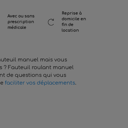
Reprise à
Avec ou sans
domicile en
prescription
fin de
médicale
location
auteuil manuel mais vous
cas ? Fauteuil roulant manuel
ant de questions qui vous
de
faciliter vos déplacements
.