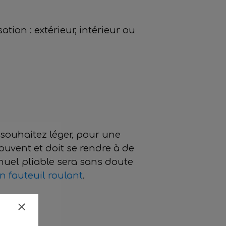
tion : extérieur, intérieur ou
souhaitez léger, pour une
souvent et doit se rendre à de
uel pliable sera sans doute
 fauteuil roulant
.