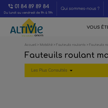
01 84 89 89 84
Qui sommes-nous ?
Du lundi au vendredi de 9h à 19h
VOUS ÊTE
Accueil
>
Mobilité
>
Fauteuils roulants
>
Fauteuils r
Fauteuils roulant m
Les Plus Consultés