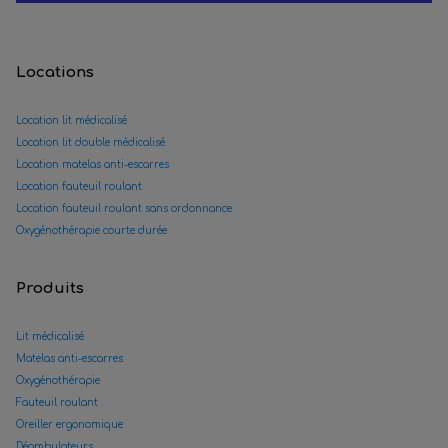
Locations
Location lit médicalisé
Location lit double médicalisé
Location matelas anti-escarres
Location fauteuil roulant
Location fauteuil roulant sans ordonnance
Oxygénothérapie courte durée
Produits
Lit médicalisé
Matelas anti-escarres
Oxygénothérapie
Fauteuil roulant
Oreiller ergonomique
Déambulateurs