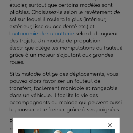
étudier, surtout que certains modèles sont
pliables. Choisissez-le selon le revêtement de
sol sur lequel il roulera le plus (intérieur,
extérieur, lisse ou accidenté etc.) et
l
’autonomie de sa batterie
selon la longueur
des trajets. Un module de propulsion
électrique allège les manipulations du fauteuil
grâce à un moteur s’ajoutant aux grandes
roues.
Si la maladie oblige des déplacements, vous
pouvez alors favoriser un fauteuil de
transfert, facilement maniable et rangeable
dans un véhicule. Il facilite la vie des
accompagnants du malade qui peuvent aussi
le pousser et le freiner grâce à ses poignées.
Prenez également en compte le poids du
malade afin de garantir sa santé. Notez qu’il